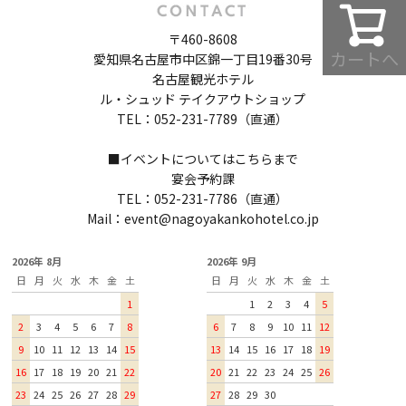
〒460-8608
カートへ
愛知県名古屋市中区錦一丁目19番30号
名古屋観光ホテル
ル・シュッド テイクアウトショップ
TEL：052-231-7789（直通）
■イベントについてはこちらまで
宴会予約課
TEL：052-231-7786（直通）
Mail：event@nagoyakankohotel.co.jp
2026年 8月
2026年 9月
日
月
火
水
木
金
土
日
月
火
水
木
金
土
1
1
2
3
4
5
2
3
4
5
6
7
8
6
7
8
9
10
11
12
9
10
11
12
13
14
15
13
14
15
16
17
18
19
16
17
18
19
20
21
22
20
21
22
23
24
25
26
23
24
25
26
27
28
29
27
28
29
30