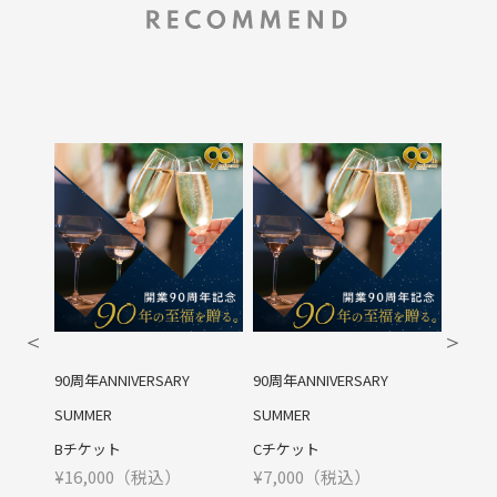
ARY
90周年ANNIVERSARY
3店舗より選べるレストラン
SUMMER
ランチ券 A
¥10,000（税込）
¥
Cチケット
込）
¥7,000（税込）