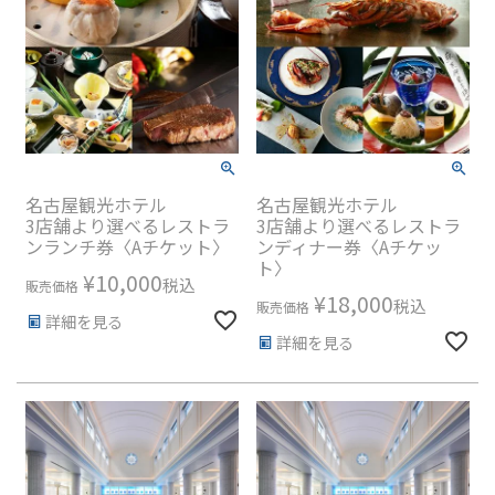
名古屋観光ホテル
名古屋観光ホテル
3店舗より選べるレストラ
3店舗より選べるレストラ
ンランチ券〈Aチケット〉
ンディナー券〈Aチケッ
ト〉
¥
10,000
税込
販売価格
¥
18,000
税込
販売価格
詳細を見る
詳細を見る