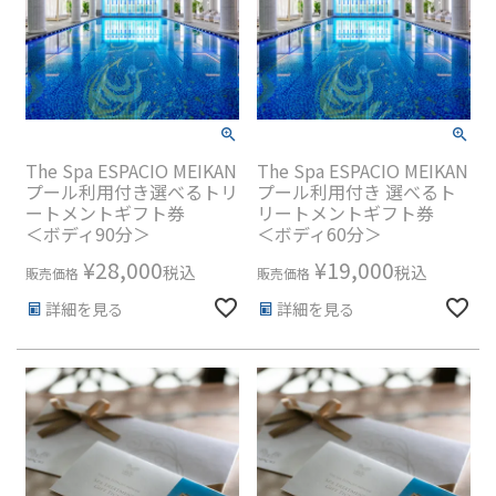
The Spa ESPACIO MEIKAN
The Spa ESPACIO MEIKAN
プール利用付き選べるトリ
プール利用付き 選べるト
ートメントギフト券
リートメントギフト券
＜ボディ90分＞
＜ボディ60分＞
¥
28,000
¥
19,000
税込
税込
販売価格
販売価格
詳細を見る
詳細を見る