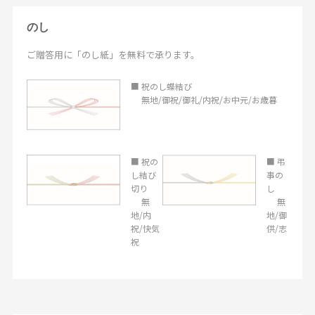
のし
ご贈答用に「のし紙」を無料で承ります。
■ 祝のし蝶結び
無地/御祝/御礼/内祝/お中元/お歳暮
■ 祝の
■ 弔
し結び
事の
切り
し
無
無
地/内
地/御
祝/快気
供/志
祝