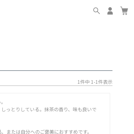
1
件中
1
-
1
件表示
。

、しっとりしている。抹茶の香り、味も良いで
品、または自分へのご褒美におすすめです。