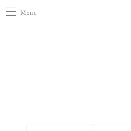
HOME
名古屋観光ホテルDE夏祭り商品一覧
キーワード
Menu
価格
〜
商品タグ
セール
限定
再入荷
翌日発送
サイズ
指定なし
S
M
22.5cm
23.0cm
カラー
レッド
ブルー
イエロー