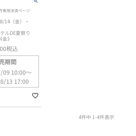
方専用決済ページ
8/14（金）・
テルDE夏祭り
人料金》
500
税込
売期間
/09 10:00
〜
8/13 17:00
4
件中
1
-
4
件表示