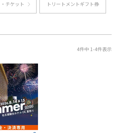
ト・チケット
トリートメントギフト券
4
件中
1
-
4
件表示