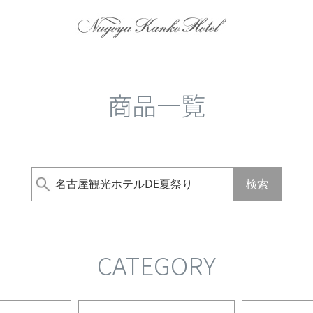
在庫なし商品
在庫なし商品を表示しな
商品番号/JANコード
商品一覧
バンドル販売
検索
予約商品
予約商品のみを表示
並び順
CATEGORY
新着順
登録順
価格が
レビュー順
キーワード